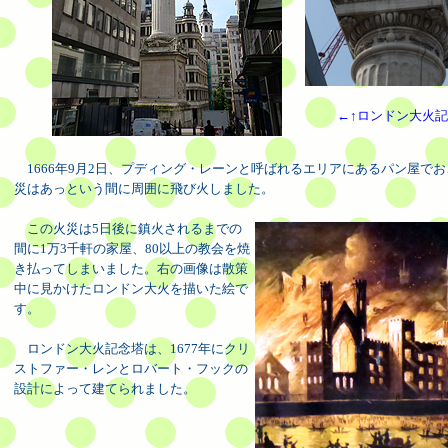
←↑ロンドン大火
1666年9月2日、プディング・レーンと呼ばれるエリアにあるパン屋で
災はあっという間に周囲に飛び火しました。
この火災は5日後に鎮火されるまでの
間に1万3千軒の家屋、80以上の教会を焼
き払ってしまいました。右の画像は散策
中に見かけたロンドン大火を描いた絵で
す。
ロンドン大火記念塔は、1677年にクリ
ストファー・レンとロバート・フックの
設計によって建てられました。