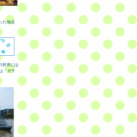
った地点
の対岸には
は「ガラ